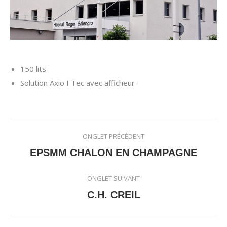
150 lits
Solution Axio I Tec avec afficheur
Navigation
ONGLET PRÉCÉDENT
de
Onglet
EPSMM CHALON EN CHAMPAGNE
précédent
commentaire
ONGLET SUIVANT
Onglet
C.H. CREIL
suivant